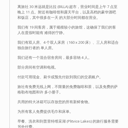
离旅社 30 米远就是比拉 (BILLA) 超市，营业时间是上午 7 点至
晚上 11 点。附近有咖啡馆和露天平台，以及高档的豪华酒吧
和饭店，其中很多在一天 的大部分时间都在营业。
我们有 19 间客房，属于规模较小的旅馆，这确保了我们的客
人在度假时能有 难得的宁静。
我们有双人房、4 个双人床房（160 x 200 床）、三人房和适合
独自旅行者的 单人房。
我们还有一个混合宿舍房间，最多容纳 4 人。
部分房间有空调和电视。
付款可用现金、刷卡或预先付款到我们的交易账户。
旅社有免费无线上网，不限量的免费咖啡和茶，以及免费的萨
格勒布地图和许 多小册子。
共用的特大冰箱可以存放您的所有新鲜食物。
为所有客人免费提供毛巾和床单。
早餐、洗衣和到普里特维采湖 (Plitvice Lakes) 的旅行服务需要
另外付费。